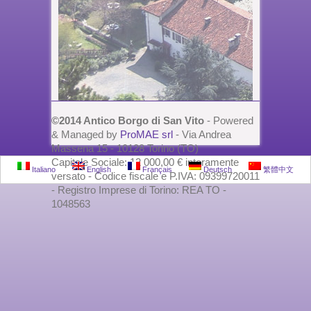
©2014 Antico Borgo di San Vito
- Powered
& Managed by
ProMAE srl
- Via Andrea
Massena 15 - 10128 Torino (TO)
Capitale Sociale: 12 000,00 € interamente
Italiano
English
Français
Deutsch
繁體中文
versato - Codice fiscale e P.IVA: 09399720011
- Registro Imprese di Torino: REA TO -
1048563